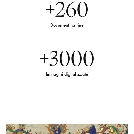
+
260
Documenti online​
+
3000
Immagini digitalizzate​