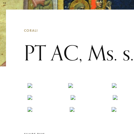
CORALI
PT AC, Ms. s.