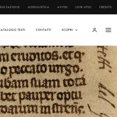
NSULTAZIONE
MODULISTICA
AVVISI
LINK UTILI
CREDITS
CATALOGO TESTI
CONTATTI
SCOPRI