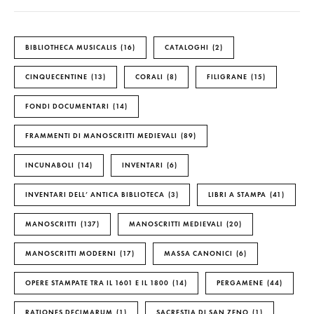
BIBLIOTHECA MUSICALIS
16
CATALOGHI
2
CINQUECENTINE
13
CORALI
8
FILIGRANE
15
FONDI DOCUMENTARI
14
FRAMMENTI DI MANOSCRITTI MEDIEVALI
89
INCUNABOLI
14
INVENTARI
6
INVENTARI DELL’ ANTICA BIBLIOTECA
3
LIBRI A STAMPA
41
MANOSCRITTI
137
MANOSCRITTI MEDIEVALI
20
MANOSCRITTI MODERNI
17
MASSA CANONICI
6
OPERE STAMPATE TRA IL 1601 E IL 1800
14
PERGAMENE
44
RATIONES DECIMARUM
1
SACRESTIA DI SAN ZENO
1