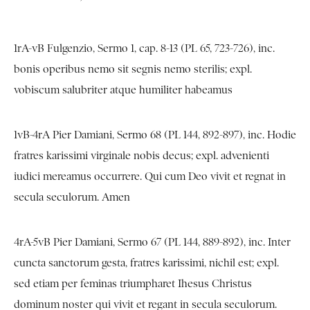
1rA-vB Fulgenzio, Sermo 1, cap. 8-13 (PL 65, 723-726), inc.
bonis operibus nemo sit segnis nemo sterilis; expl.
vobiscum salubriter atque humiliter habeamus
1vB-4rA Pier Damiani, Sermo 68 (PL 144, 892-897), inc. Hodie
fratres karissimi virginale nobis decus; expl. advenienti
iudici mereamus occurrere. Qui cum Deo vivit et regnat in
secula seculorum. Amen
4rA-5vB Pier Damiani, Sermo 67 (PL 144, 889-892), inc. Inter
cuncta sanctorum gesta, fratres karissimi, nichil est; expl.
sed etiam per feminas triumpharet Ihesus Christus
dominum noster qui vivit et regant in secula seculorum.