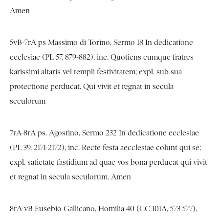
Amen
5vB-7rA ps Massimo di Torino, Sermo 18 In dedicatione
ecclesiae (PL 57, 879-882), inc. Quotiens cumque fratres
karissimi altaris vel templi festivitatem; expl. sub sua
protectione perducat. Qui vivit et regnat in secula
seculorum
7rA-8rA ps. Agostino, Sermo 232 In dedicatione ecclesiae
(PL 39, 2171-2172), inc. Recte festa aecclesiae colunt qui se;
expl. satietate fastidium ad quae vos bona perducat qui vivit
et regnat in secula seculorum. Amen
8rA-vB Eusebio Gallicano, Homilia 40 (CC 101A, 573-577),