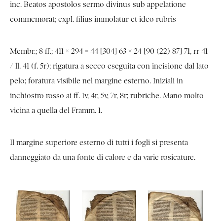
inc. Beatos apostolos sermo divinus sub appelatione
commemorat; expl. filius immolatur et ideo rubris
Membr.; 8 ff.; 411 × 294 = 44 [304] 63 × 24 [90 (22) 87] 71, rr 41
/ ll. 41 (f. 5r); rigatura a secco eseguita con incisione dal lato
pelo; foratura visibile nel margine esterno. Iniziali in
inchiostro rosso ai ff. 1v, 4r, 5v, 7r, 8r; rubriche. Mano molto
vicina a quella del Framm. 1.
Il margine superiore esterno di tutti i fogli si presenta
danneggiato da una fonte di calore e da varie rosicature.