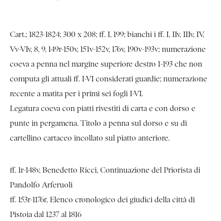
Cart.; 1823-1824; 300 x 208; ff. I, 199; bianchi i ff. I, IIv, IIIv, IV,
Vv-VIv, 8, 9, 149r-150v, 151v-152v, 176v, 190v-193v; numerazione
coeva a penna nel margine superiore destro 1-193 che non
computa gli attuali ff. I-VI considerati guardie; numerazione
recente a matita per i primi sei fogli I-VI.
Legatura coeva con piatti rivestiti di carta e con dorso e
punte in pergamena. Titolo a penna sul dorso e su di
cartellino cartaceo incollato sul piatto anteriore.
ff. 1r-148v, Benedetto Ricci, Continuazione del Priorista di
Pandolfo Arferuoli
ff. 153r-1176r, Elenco cronologico dei giudici della città di
Pistoia dal 1237 al 1816