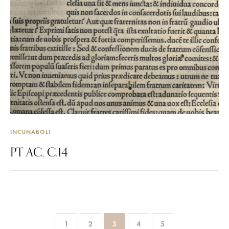
INCUNABOLI
PT AC, C.14
1
2
3
4
5