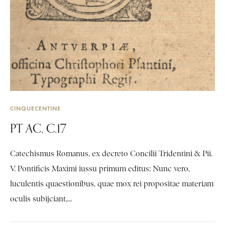
CINQUECENTINE
PT AC, C.17
Catechismus Romanus, ex decreto Concilii Tridentini & Pii.
V. Pontificis Maximi iussu primum editus; Nunc vero,
luculentis quaestionibus, quae mox rei propositae materiam
oculis subijciant,...